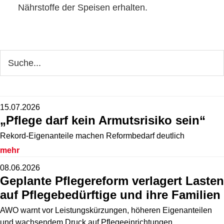
Nährstoffe der Speisen erhalten.
Seitenspalte
Webseite
durchsuchen
15.07.2026
„Pflege darf kein Armutsrisiko sein“
Rekord-Eigenanteile machen Reformbedarf deutlich
mehr
08.06.2026
Geplante Pflegereform verlagert Lasten
auf Pflegebedürftige und ihre Familien
AWO warnt vor Leistungskürzungen, höheren Eigenanteilen
und wachsendem Druck auf Pflegeeinrichtungen