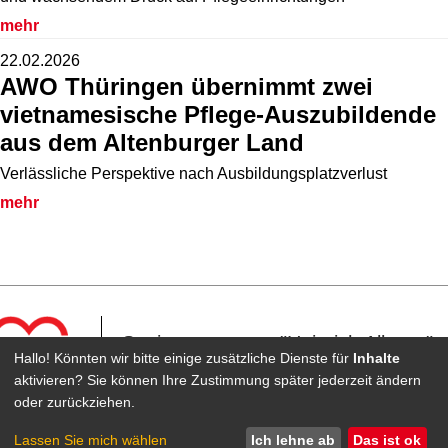
mehr
22.02.2026
AWO Thüringen übernimmt zwei
vietnamesische Pflege-Auszubildende
aus dem Altenburger Land
Verlässliche Perspektive nach Ausbildungsplatzverlust
mehr
Seniorenzentrum "Heinrich Albertz"
Hallo! Könnten wir bitte einige zusätzliche Dienste für
Inhalte
in Meiningen
aktivieren? Sie können Ihre Zustimmung später jederzeit ändern
oder zurückziehen.
Impressum
Datenschutz
Barrierefreiheit
Lassen Sie mich wählen
Ich lehne ab
Das ist ok