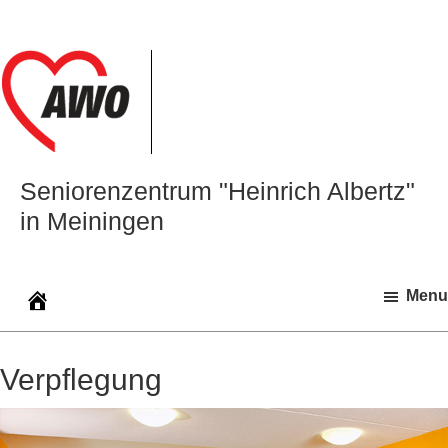
Zur
Zum
Zur
Hauptnavigation
Inhalt
Seitenspalte
springen
springen
springen
Seniorenzentrum "Heinrich Albertz"
in Meiningen
Menu
Verpflegung