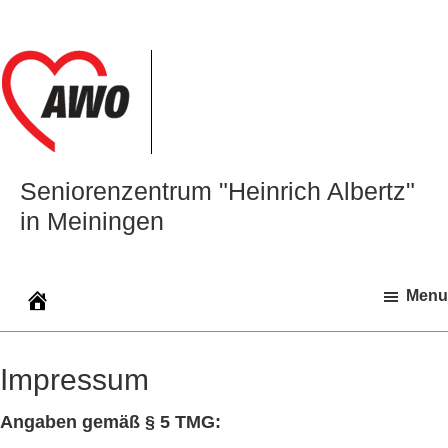
Zur
Zum
Zur
Hauptnavigation
Inhalt
Seitenspalte
springen
springen
springen
Seniorenzentrum "Heinrich Albertz"
in Meiningen
Menu
Impressum
Angaben gemäß § 5 TMG: