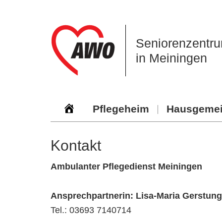
Zur
Zum
Zur
Hauptnavigation
Inhalt
Seitenspalte
springen
springen
springen
Seniorenzentru
in Meiningen
Pflegeheim
Hausgemei
Kontakt
Ambulanter Pflegedienst Meiningen
Ansprechpartnerin: Lisa-Maria Gerstung
Tel.: 03693 7140714