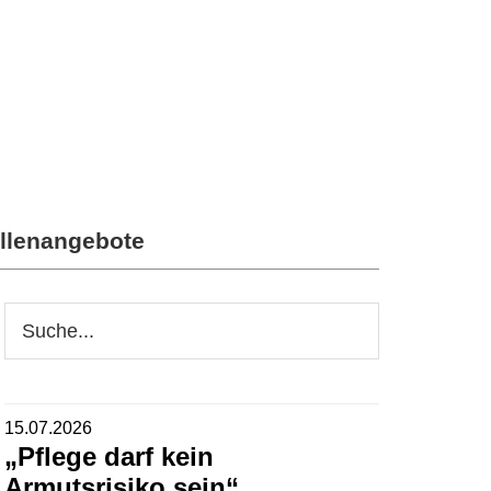
llenangebote
Seitenspalte
Webseite
durchsuchen
15.07.2026
„Pflege darf kein
Armutsrisiko sein“