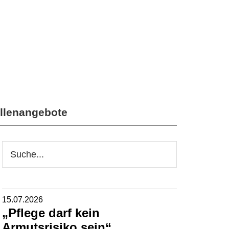
llenangebote
Seitenspalte
Webseite
durchsuchen
15.07.2026
„Pflege darf kein
Armutsrisiko sein“