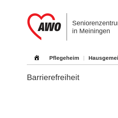
Zur
Zum
Zur
Hauptnavigation
Inhalt
Seitenspalte
springen
springen
springen
Seniorenzentru
in Meiningen
Pflegeheim
Hausgemei
Barrierefreiheit