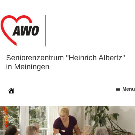
Zur
Zum
Zur
Hauptnavigation
Inhalt
Seitenspalte
springen
springen
springen
Seniorenzentrum "Heinrich Albertz"
in Meiningen
Menu